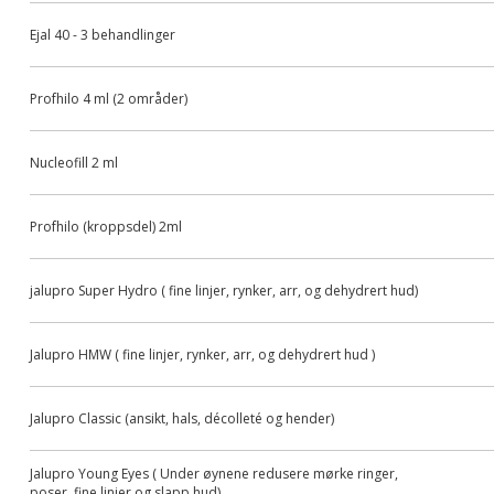
Ejal 40 - 3 behandlinger
Profhilo 4 ml (2 områder)
Nucleofill 2 ml
Profhilo (kroppsdel) 2ml
jalupro Super Hydro ( fine linjer, rynker, arr, og dehydrert hud)
Jalupro HMW ( fine linjer, rynker, arr, og dehydrert hud )
Jalupro Classic (ansikt, hals, décolleté og hender)
Jalupro Young Eyes ( Under øynene redusere mørke ringer,
poser, fine linjer og slapp hud)